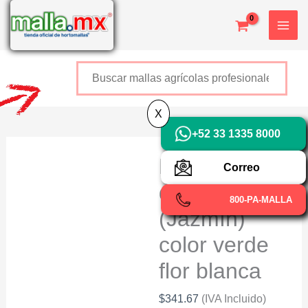
Ir
X
al
contenido
Buscar
+52 800 726 2552
X
+52 33 1335 8000
ERBETTA®
Correo
decorativa
800-PA-MALLA
(Jazmín)
color verde
flor blanca
$
341.67
(IVA Incluido)