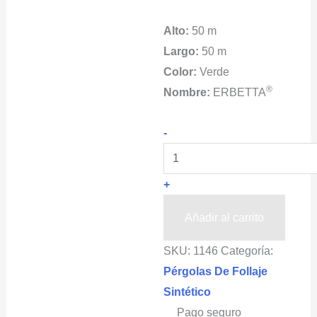
Alto:
50 m
Largo:
50 m
Color:
Verde
®
Nombre:
ERBETTA
ERBETTA®
-
decorativa
(Jazmín)
+
color
verde
Añadir al carrito
flor
SKU:
1146
Categoría:
blanca
Pérgolas De Follaje
cantidad
Sintético
Pago seguro