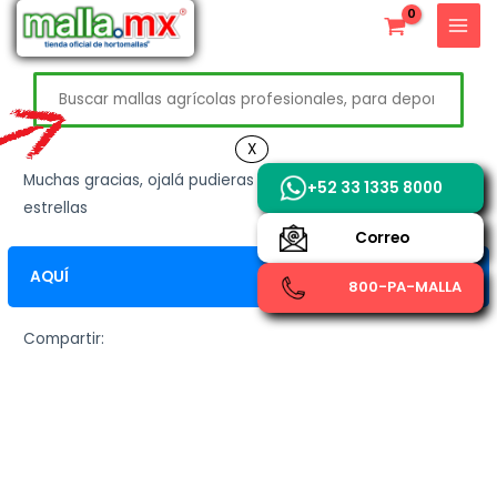
Ir
X
al
contenido
Buscar
+52 800 726 2552
X
Muchas gracias, ojalá pudieras dejar tu opinión de 5
+52 33 1335 8000
estrellas
Correo
AQUÍ
800-PA-MALLA
Compartir: