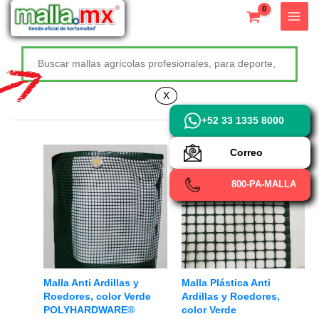
Ir
X
al
contenido
Buscar
+52 800 726 2552
X
+52 33 1335 8000
Correo
800-PA-MALLA
Malla Anti Ardillas y
Malla Plástica Anti
Roedores, color Verde
Ardillas y Roedores,
POLYHARDWARE®
color Verde