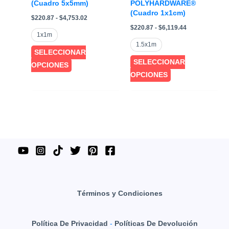
(Cuadro 5x5mm)
POLYHARDWARE®
(Cuadro 1x1cm)
Rango
$
220.87
-
$
4,753.02
de
Rango
$
220.87
-
$
6,119.44
precios:
de
1x1m
desde
precios:
1.5x1m
$220.87
desde
SELECCIONAR
hasta
$220.87
SELECCIONAR
$4,753.02
Este
OPCIONES
hasta
$6,119.44
Este
OPCIONES
producto
producto
tiene
tiene
múltiples
múltiples
variantes.
variantes.
Las
Las
opciones
opciones
se
se
pueden
pueden
elegir
elegir
en
Términos y Condiciones
en
la
la
página
Política De Privacidad
-
Políticas De Devolución
página