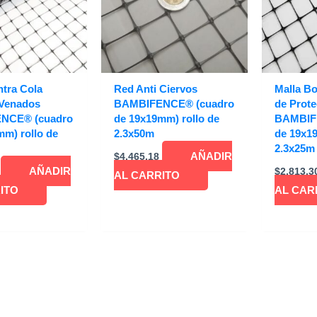
ntra Cola
Red Anti Ciervos
Malla Bo
 Venados
BAMBIFENCE® (cuadro
de Prot
NCE® (cuadro
de 19x19mm) rollo de
BAMBIF
m) rollo de
2.3x50m
de 19x19
2.3x25m
AÑADIR
$
4,465.18
AÑADIR
$
2,813.3
AL CARRITO
ITO
AL CAR