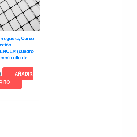
rreguera, Cerco
ección
ENCE® (cuadro
mm) rollo de
AÑADIR
0
RITO