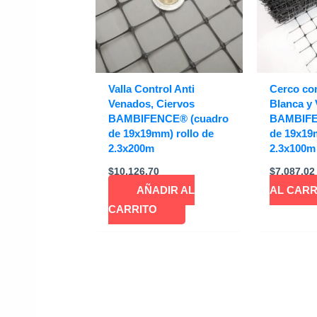
Valla Control Anti
Cerco co
Venados, Ciervos
Blanca y
BAMBIFENCE® (cuadro
BAMBIFE
de 19x19mm) rollo de
de 19x19m
2.3x200m
2.3x100m
$
10,126.70
$
7,087.02
AÑADIR AL
AL CARR
CARRITO