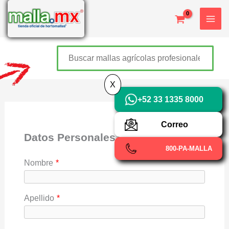
Ir
X
al
contenido
Buscar
+52 800 726 2552
X
+52 33 1335 8000
Correo
Datos Personales
800-PA-MALLA
Nombre
*
Apellido
*