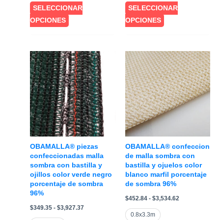
$324.90
$419.22
SELECCIONAR
SELECCIONAR
hasta
hasta
$3,593.68
$3,272.81
Este
Este
OPCIONES
OPCIONES
producto
producto
tiene
tiene
múltiples
múltiples
variantes.
variantes.
Las
Las
opciones
opciones
se
se
pueden
pueden
elegir
elegir
en
en
OBAMALLA® piezas
OBAMALLA® confeccion
la
la
confeccionadas malla
de malla sombra con
sombra con bastilla y
bastilla y ojuelos color
página
página
ojillos color verde negro
blanco marfil porcentaje
de
de
porcentaje de sombra
de sombra 96%
producto
producto
96%
Rango
$
452.84
-
$
3,534.62
de
Rango
$
349.35
-
$
3,927.37
precios:
de
0.8x3.3m
desde