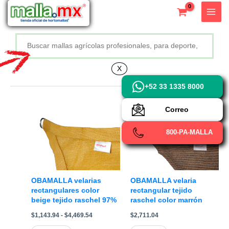
Ir
X
al
contenido
Buscar
+52 800 726 2552
X
+52 33 1335 8000
Correo
800-PA-MALLA
OBAMALLA velarias
OBAMALLA velaria
rectangulares color
rectangular tejido
beige tejido raschel 97%
raschel color marrón
Rango
$
1,143.94
-
$
4,469.54
$
2,711.04
de
precios: