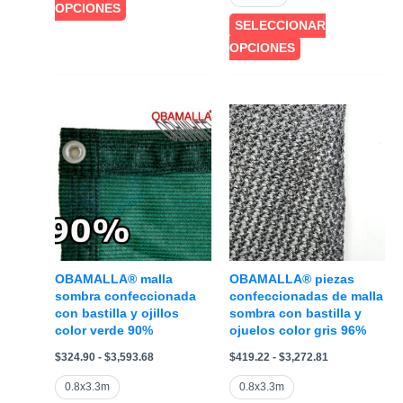
desde
Este
OPCIONES
$2,105.29
SELECCIONAR
producto
hasta
$3,131.68
Este
OPCIONES
tiene
producto
múltiples
tiene
variantes.
múltiples
Las
variantes.
opciones
Las
se
opciones
pueden
se
elegir
pueden
en
elegir
la
en
página
OBAMALLA® malla
OBAMALLA® piezas
la
sombra confeccionada
confeccionadas de malla
de
con bastilla y ojillos
sombra con bastilla y
página
producto
color verde 90%
ojuelos color gris 96%
de
Rango
Rango
$
324.90
-
$
3,593.68
$
419.22
-
$
3,272.81
producto
de
de
precios:
precios:
0.8x3.3m
0.8x3.3m
desde
desde