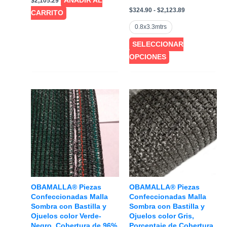
AÑADIR AL
$
2,105.29
Rango
$
324.90
-
$
2,123.89
CARRITO
de
precios:
0.8x3.3mtrs
desde
$324.90
SELECCIONAR
hasta
$2,123.89
Este
OPCIONES
producto
tiene
múltiples
variantes.
Las
opciones
se
pueden
elegir
en
OBAMALLA® Piezas
OBAMALLA® Piezas
la
Confeccionadas Malla
Confeccionadas Malla
Sombra con Bastilla y
Sombra con Bastilla y
página
Ojuelos color Verde-
Ojuelos color Gris,
de
Negro, Cobertura de 96%
Porcentaje de Cobertura