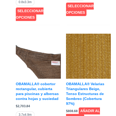
precios:
0.8x3.3m
$452.84
desde
SELECCIONAR
hasta
$349.35
SELECCIONAR
$3,534.62
Este
OPCIONES
hasta
$3,927.37
Este
OPCIONES
producto
producto
tiene
tiene
múltiples
múltiples
variantes.
variantes.
Las
Las
opciones
opciones
se
se
pueden
pueden
elegir
elegir
en
en
la
OBAMALLA® cobertor
OBAMALLA® Velarias
la
rectangular, cubierta
Triangulares Beige,
página
para piscinas y albercas
Tenso Estructuras de
página
de
contra hojas y suciedad
Sombreo (Cobertura
de
producto
97%)
$
2,703.84
producto
AÑADIR AL
$
808.68
3.7x4.9m