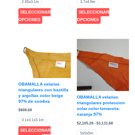
2.45x3.1m
3.7x4.9m
desde
$1,143.94
SELECCIONAR
SELECCIONAR
hasta
$4,469.54
Este
Este
OPCIONES
OPCIONES
producto
producto
tiene
tiene
múltiples
múltiples
variantes.
variantes.
Las
Las
opciones
opciones
se
se
pueden
pueden
OBAMALLA velarias
elegir
elegir
triangulares con bastilla
en
en
y argollas color beige
OBAMALLA velarias
97% de sombra
la
la
triangulares proteccion
solar color terracota-
página
página
$
808.69
naranja 97%
de
de
3.1x3.1x3.1m
Rango
$
2,105.29
-
$
3,131.68
producto
producto
de
SELECCIONAR
precios:
5x5x5m