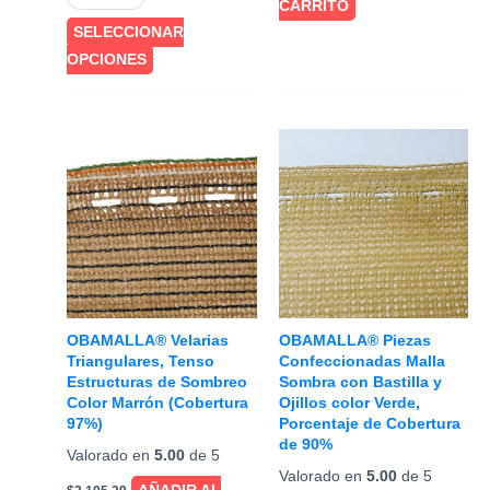
CARRITO
SELECCIONAR
Este
OPCIONES
producto
tiene
múltiples
variantes.
Las
opciones
se
pueden
elegir
en
OBAMALLA® Velarias
OBAMALLA® Piezas
la
Triangulares, Tenso
Confeccionadas Malla
Estructuras de Sombreo
Sombra con Bastilla y
página
Color Marrón (Cobertura
Ojillos color Verde,
de
97%)
Porcentaje de Cobertura
producto
de 90%
Valorado en
5.00
de 5
Valorado en
5.00
de 5