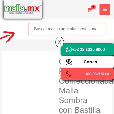
Ir
X
al
contenido
Buscar
+52 800 726 2552
X
+52 33 1335 8000
OBAMALLA®
Correo
Piezas
800-PA-MALLA
Confeccionada
Malla
Sombra
con Bastilla