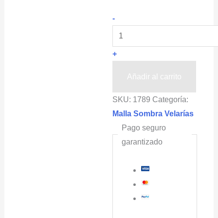
OBAMALLA®
-
Piezas
Confeccionadas
+
Malla
Sombra
Añadir al carrito
con
SKU:
1789
Categoría:
Bastilla
Malla Sombra Velarías
y
Pago seguro
Ojillos
garantizado
color
Verde,
Porcentaje
de
Cobertura
de