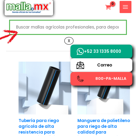
Ir
X
al
contenido
Buscar
+52 800 726 2552
X
+52 33 1335 8000
Correo
800-PA-MALLA
Tubería para riego
Manguera de polietileno
agrícola de alta
para riego de alta
resistencia para
calidad para