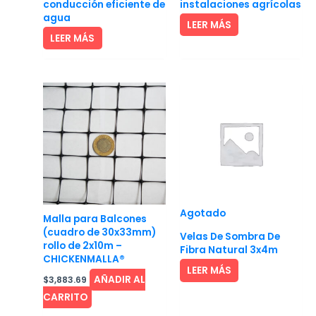
conducción eficiente de
instalaciones agrícolas
agua
LEER MÁS
LEER MÁS
Agotado
Malla para Balcones
(cuadro de 30x33mm)
Velas De Sombra De
rollo de 2x10m –
Fibra Natural 3x4m
CHICKENMALLA®
LEER MÁS
AÑADIR AL
$
3,883.69
CARRITO