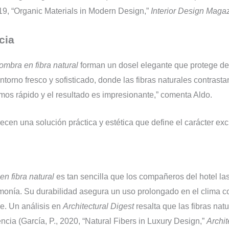
19, “Organic Materials in Modern Design,”
Interior Design Maga
cia
ombra en fibra natural
forman un dosel elegante que protege del 
torno fresco y sofisticado, donde las fibras naturales contrast
lamos rápido y el resultado es impresionante,” comenta Aldo.
ecen una solución práctica y estética que define el carácter excl
n fibra natural
es tan sencilla que los compañeros del hotel la
onía. Su durabilidad asegura un uso prolongado en el clima co
le. Un análisis en
Architectural Digest
resalta que las fibras nat
encia (García, P., 2020, “Natural Fibers in Luxury Design,”
Archit