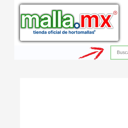
Ir
al
contenido
Buscar