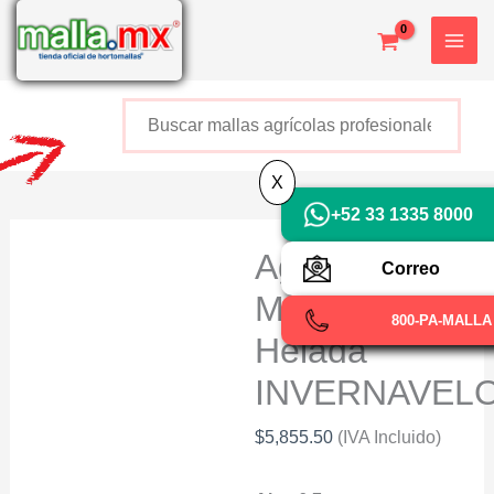
Ir
al
contenido
Buscar
+52 800 726 2552
X
+52 33 1335 8000
Agrivelo
Correo
Manta Anti
800-PA-MALLA
Helada
INVERNAVEL
$
5,855.50
(IVA Incluido)