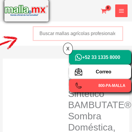
Ir
X
al
contenido
Buscar
+52 800 726 2552
X
+52 33 1335 8000
Rejillas de
Correo
Bambú
800-PA-MALLA
Sintético
BAMBUTATE®
Sombra
Doméstica,