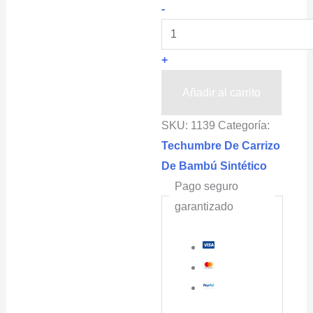
Rejillas
-
de
Bambú
+
Sintético
BAMBUTATE®,
Añadir al carrito
Sombra
SKU:
1139
Categoría:
Doméstica,
Techumbre De Carrizo
Terrazas,
De Bambú Sintético
Color
Pago seguro
Natural
garantizado
cantidad