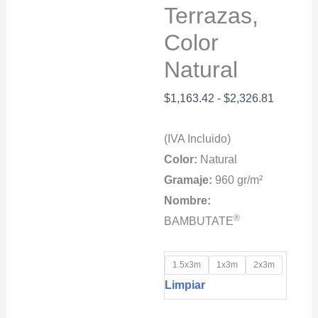
Terrazas,
Color
Natural
Rango
$
1,163.42
-
$
2,326.81
de
(IVA Incluido)
precios:
Color:
Natural
desde
Gramaje:
960 gr/m²
$1,163.
Nombre:
hasta
®
BAMBUTATE
$2,326.
1.5x3m
1x3m
2x3m
Limpiar