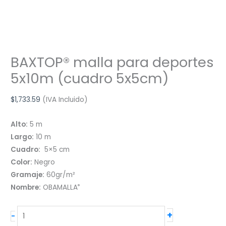
BAXTOP® malla para deportes
5x10m (cuadro 5x5cm)
$
1,733.59
(IVA Incluido)
Alto:
5 m
Largo:
10 m
Cuadro:
5×5 cm
Color:
Negro
Gramaje:
60gr/m²
®
Nombre:
OBAMALLA
BAXTOP®
+
-
malla