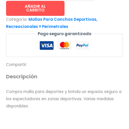
para
AÑADIR AL
CARRITO
deportes
Categoría:
Mallas Para Canchas Deportivas,
5x10m
Recreacionales Y Perimetrales
(cuadro
Pago seguro garantizado
5x5cm)
cantidad
Compartir:
Descripción
Compra malla para deportes y brinda un espacio seguro a
los espectadores en zonas deportivas. Varias medidas
disponibles.