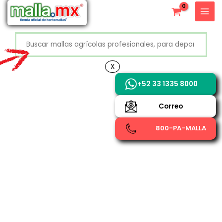
Ir
X
al
contenido
Buscar
+52 800 726 2552
X
+52 33 1335 8000
Correo
800-PA-MALLA