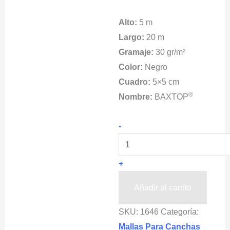
Alto:
5 m
Largo:
20 m
Gramaje:
30 gr/m²
Color:
Negro
Cuadro:
5×5 cm
®
Nombre:
BAXTOP
BAXTOP
-
Malla
Red
+
Perimetral
P/Softbol
Añadir al carrito
5x20m
SKU:
1646
Categoría:
30gr
Mallas Para Canchas
cantidad