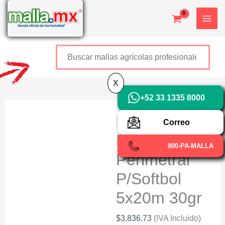
Ir
X
al
contenido
Buscar
+52 800 726 2552
X
+52 33 1335 8000
BAXTOP
Correo
Malla Red
800-PA-MALLA
Perimetral
P/Softbol
5x20m 30gr
$
3,836.73
(IVA Incluido)