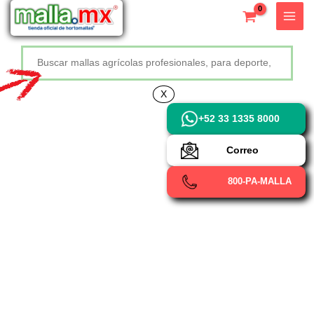
Ir
X
al
contenido
Buscar
+52 800 726 2552
X
+52 33 1335 8000
Correo
800-PA-MALLA