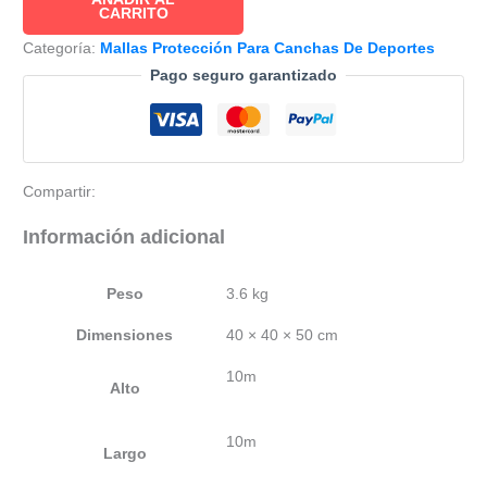
de
CARRITO
protección
Categoría:
Mallas Protección Para Canchas De Deportes
para
Pago seguro garantizado
deportes
color
negro
cuadro
Compartir:
10x10cm
cantidad
Información adicional
Peso
3.6 kg
Dimensiones
40 × 40 × 50 cm
10m
Alto
10m
Largo