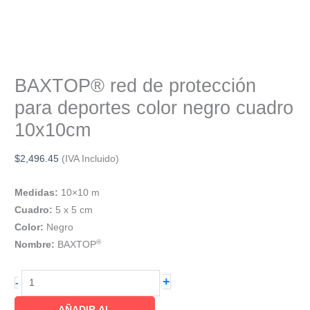
BAXTOP® red de protección
para deportes color negro cuadro
10x10cm
$
2,496.45
(IVA Incluido)
Medidas:
10×10 m
Cuadro:
5 x 5 cm
Color:
Negro
®
Nombre:
BAXTOP
BAXTOP®
+
-
red
AÑADIR AL