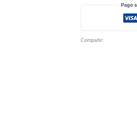
Futbol
Pago s
15x15m
Cuadro
5x5cm
cantidad
Compartir: