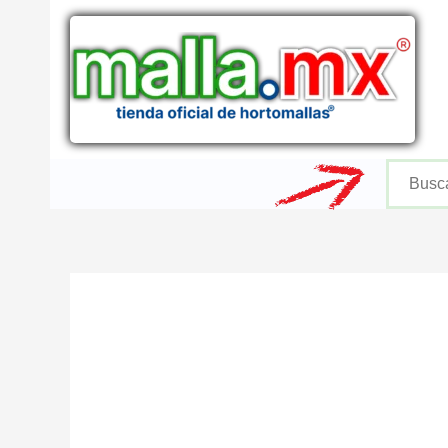
Ir
al
contenido
Buscar