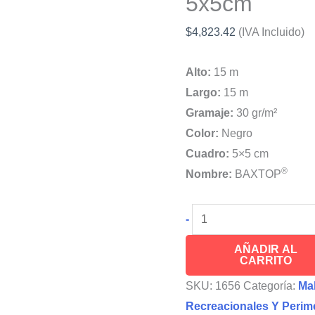
5x5cm
$
4,823.42
(IVA Incluido)
Alto:
15 m
Largo:
15 m
Gramaje:
30 gr/m²
Color:
Negro
Cuadro:
5×5 cm
®
Nombre:
BAXTOP
BAXTOP
-
Red
AÑADIR AL
Malla
CARRITO
Bateo,
SKU:
1656
Categoría:
Mal
Tenis,
Recreacionales Y Perime