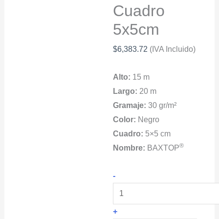
Cuadro
5x5cm
$
6,383.72
(IVA Incluido)
Alto:
15 m
Largo:
20 m
Gramaje:
30 gr/m²
Color:
Negro
Cuadro:
5×5 cm
®
Nombre:
BAXTOP
BAXTOP
-
Red
Malla
+
Bateo,