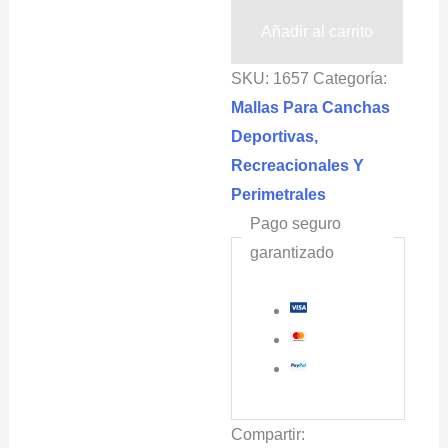
Tenis,
Añadir al carrito
Futbol
SKU:
1657
Categoría:
15x20m
Mallas Para Canchas
Cuadro
Deportivas,
5x5cm
Recreacionales Y
cantidad
Perimetrales
Pago seguro
garantizado
Compartir: