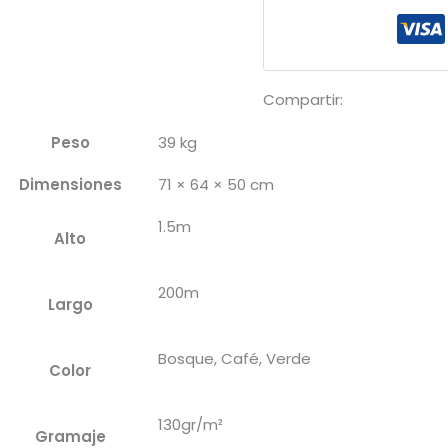
400D
cantidad
Compartir:
Peso
39 kg
Dimensiones
71 × 64 × 50 cm
1.5m
Alto
200m
Largo
Bosque, Café, Verde
Color
130gr/m²
Gramaje