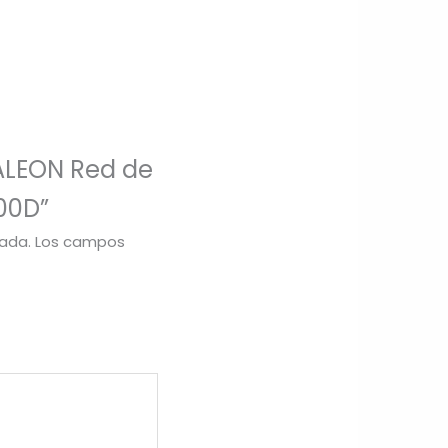
MALEON Red de
00D”
cada.
Los campos