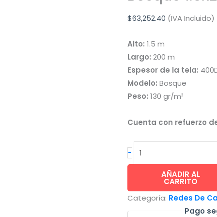
$
63,252.40
(IVA Incluido)
Alto:
1.5 m
Largo:
200 m
Espesor de la tela:
400
Modelo:
Bosque
Peso:
130 gr/m²
Cuenta con refuerzo de
CAMALEON
-
Red
de
AÑADIR AL
CARRITO
Camuflaje
Categoría:
Redes De Cam
Bosque
Pago se
1.5x200m