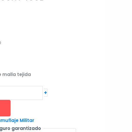
D
 malla tejida
+
uflaje Militar
guro garantizado