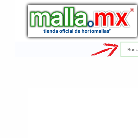
Ir
al
contenido
Buscar