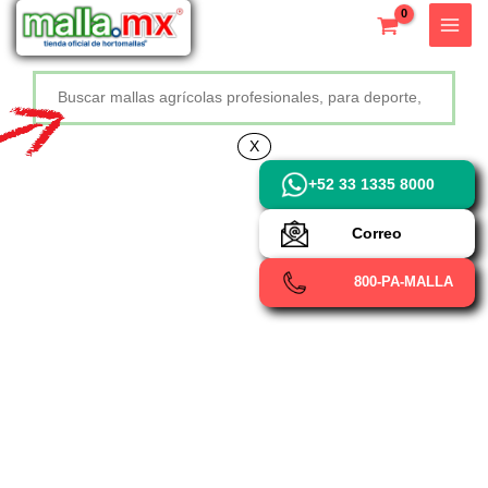
Ir
X
al
contenido
Buscar
+52 800 726 2552
X
+52 33 1335 8000
Correo
800-PA-MALLA