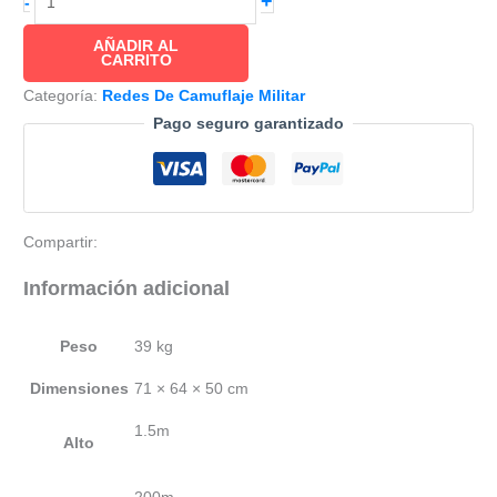
+
-
Red
AÑADIR AL
de
CARRITO
Camuflaje
Categoría:
Redes De Camuflaje Militar
Desierto
Pago seguro garantizado
1.5x200m
400D
cantidad
Compartir:
Información adicional
Peso
39 kg
Dimensiones
71 × 64 × 50 cm
1.5m
Alto