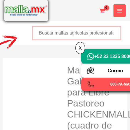
Ir
al
contenido
Buscar
+52 800 726 2552
X
+52 33 1335 800
Malla para
Correo
Gallinas
800-PA-M
para Libre
Pastoreo
CHICKENMAL
(cuadro de