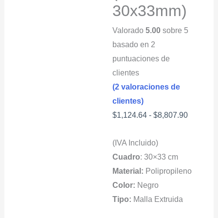
30x33mm)
Valorado
5.00
sobre 5
basado en
2
puntuaciones de
clientes
(
2
valoraciones de
clientes)
Rango
$
1,124.64
-
$
8,807.90
de
(IVA Incluido)
precios:
Cuadro
: 30×33 cm
desde
Material:
Polipropileno
$1,124.
Color:
Negro
hasta
Tipo:
Malla Extruida
$8,807.