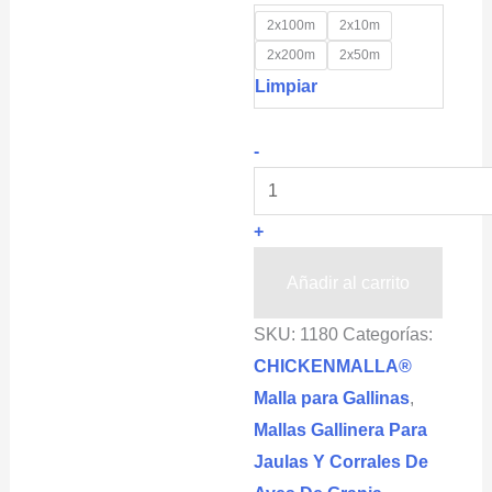
2x100m
2x10m
2x200m
2x50m
Limpiar
Malla
-
para
Gallinas
+
para
Libre
Añadir al carrito
Pastoreo
SKU:
1180
Categorías:
CHICKENMALLA®
CHICKENMALLA®
(cuadro
Malla para Gallinas
,
de
Mallas Gallinera Para
30x33mm)
Jaulas Y Corrales De
cantidad