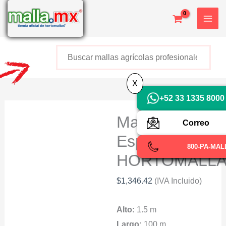
Ir
al
contenido
Buscar
+52 800 726 2552
X
+52 33 1335 8000
Malla
Correo
Espaldera
800-PA-MAL
HORTOMALL
$
1,346.42
(IVA Incluido)
Alto:
1.5 m
Largo:
100 m