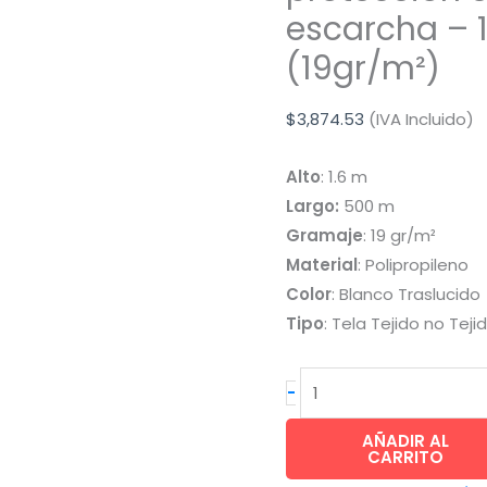
escarcha – 
(19gr/m²)
$
3,874.53
(IVA Incluido)
Alto
: 1.6 m
Largo:
500 m
Gramaje
: 19 gr/m²
Material
: Polipropileno
Color
: Blanco Traslucido
Tipo
: Tela Tejido no Teji
INVERNAVELO®
-
cubre
plantas
AÑADIR AL
CARRITO
protección