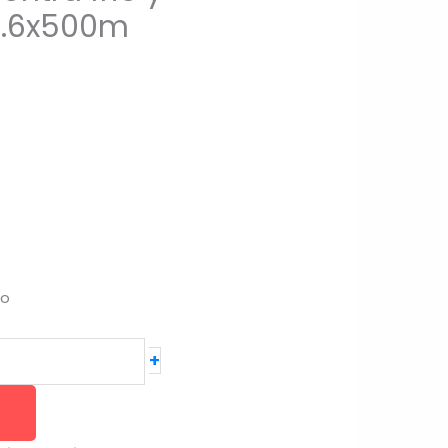
1.6x500m
do
+