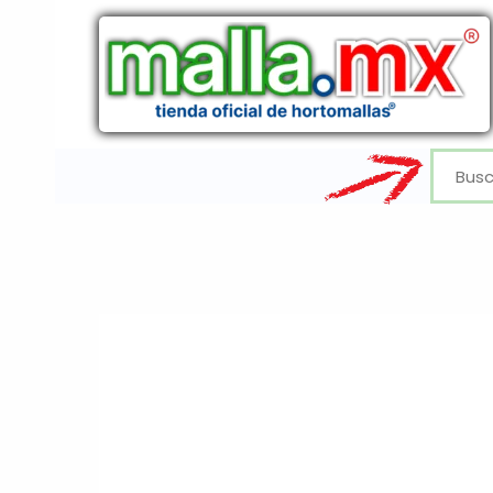
Ir
al
contenido
Buscar