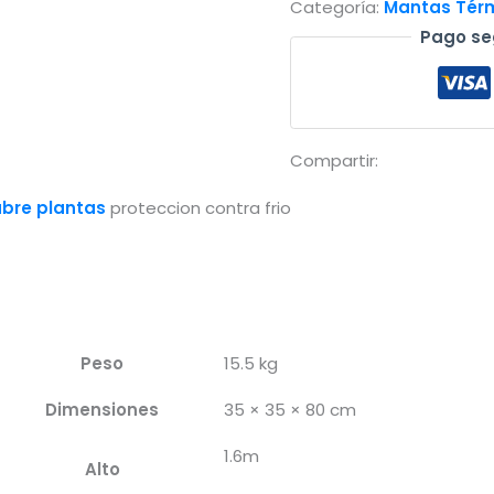
Categoría:
Mantas Térm
contra
Pago se
frio
y
escarcha
-
Compartir:
1.6x500m
(19gr/m²)
bre plantas
proteccion contra frio
cantidad
Peso
15.5 kg
Dimensiones
35 × 35 × 80 cm
1.6m
Alto