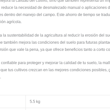
ejora la calidad del cultivo, sino que también representa un im
se reduce la necesidad de desmalezado manual o aplicaciones de
tes dentro del manejo del campo. Este ahorro de tiempo se trad
ión agrícola.
la sustentabilidad de la agricultura al reducir la erosión del 
 que también mejora las condiciones del suelo para futuras planta
sión que vale la pena, ya que ofrece beneficios tanto a corto c
 confiable para proteger y mejorar la calidad de tu suelo, la 
rás que tus cultivos crezcan en las mejores condiciones posible
.
5.5 kg