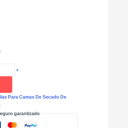
®
+
llas Para Camas De Secado De
s
eguro garantizado