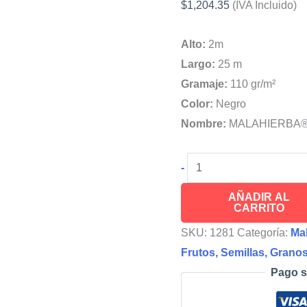
$
1,204.35
(IVA Incluido)
Alto:
2m
Largo:
25 m
Gramaje:
110 gr/m²
Color:
Negro
Nombre:
MALAHIERBA
Cubresuelos
-
Tela
AÑADIR AL
MALAHIERBA®
CARRITO
Ground
SKU:
1281
Categoría:
Ma
Cover
Frutos, Semillas, Grano
cantidad
Pago s