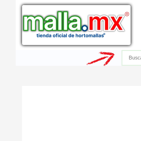
Ir
al
contenido
Buscar