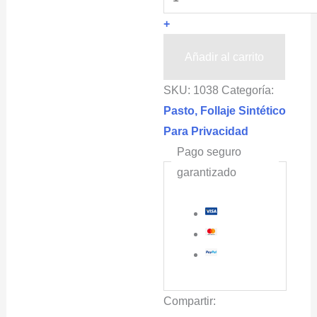
Osmanto
+
ERBETTA®
(hoja
Añadir al carrito
verde)
SKU:
1038
Categoría:
Pieza
Pasto, Follaje Sintético
de
Para Privacidad
50x50cm
Pago seguro
cantidad
garantizado
Compartir: