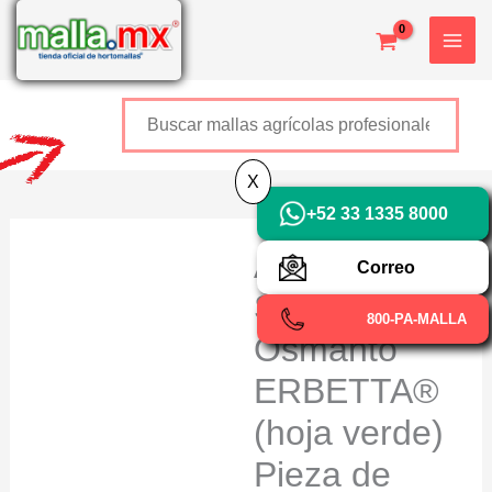
Ir
X
al
contenido
Buscar
+52 800 726 2552
X
+52 33 1335 8000
Arbustos
Correo
Sintéticos
800-PA-MALLA
Osmanto
ERBETTA®
(hoja verde)
Pieza de