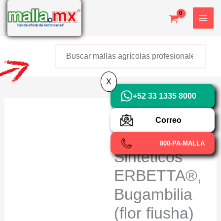
Ir
X
al
contenido
Buscar
+52 800 726 2552
X
+52 33 1335 8000
Muros
Correo
Verdes
800-PA-MALLA
Sintéticos
ERBETTA®,
Bugambilia
(flor fiusha)