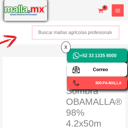
Ir
X
al
contenido
Buscar
+52 800 726 2552
X
+52 33 1335 8000
Estructura
Correo
Para Malla
800-PA-MALLA
Sombra
OBAMALLA®
98%
4.2x50m