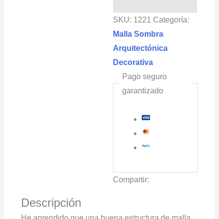
98%
SKU:
1221
Categoría:
4.2x50m
Malla Sombra
color
Arquitectónica
azul
Decorativa
cantidad
Pago seguro
garantizado
Compartir:
Descripción
He aprendido que una buena estructura de malla