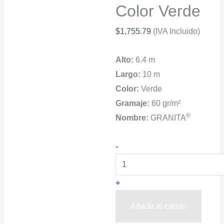
Color Verde
$
1,755.79
(IVA Incluido)
Alto:
6.4 m
Largo:
10 m
Color:
Verde
Gramaje:
60 gr/m²
®
Nombre:
GRANITA
GRANITA®
-
Malla
Antigranizo
+
Para
Autos
Añadir al carrito
Estacionados