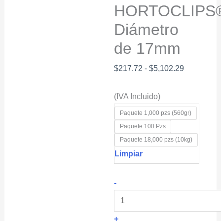
HORTOCLIPS
Diámetro
de 17mm
Rango
$
217.72
-
$
5,102.29
de
(IVA Incluido)
precios:
desde
Paquete 1,000 pzs (560gr)
$217.72
Paquete 100 Pzs
hasta
Paquete 18,000 pzs (10kg)
Limpiar
$5,102.29
Clip
-
para
Sistemas
+