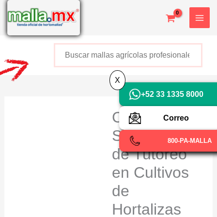
Ir
al
contenido
Buscar
+52 800 726 2552
X
+52 33 1335 8000
Clip para
Correo
Sistemas
800-PA-MALLA
de Tutoreo
en Cultivos
de
Hortalizas