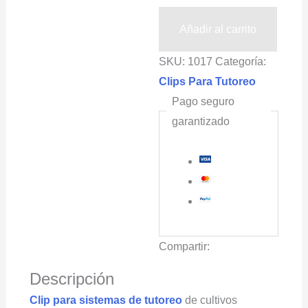
de
Tutoreo
Añadir al carrito
en
SKU:
1017
Categoría:
Cultivos
Clips Para Tutoreo
de
Pago seguro
Hortalizas
garantizado
HORTOCLIPS®,
Diámetro
de
17mm
cantidad
Compartir:
Descripción
Clip para sistemas de tutoreo
de cultivos