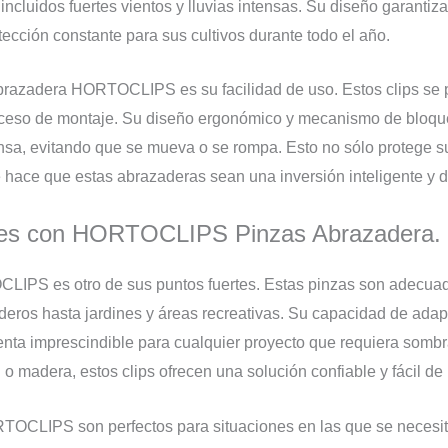
incluidos fuertes vientos y lluvias intensas. Su diseño garant
ección constante para sus cultivos durante todo el año.
abrazadera HORTOCLIPS es su facilidad de uso. Estos clips se p
oceso de montaje. Su diseño ergonómico y mecanismo de bloque
a, evitando que se mueva o se rompa. Esto no sólo protege su
que hace que estas abrazaderas sean una inversión inteligente y 
iones con HORTOCLIPS Pinzas Abrazadera.
OCLIPS es otro de sus puntos fuertes. Estas pinzas son adecua
deros hasta jardines y áreas recreativas. Su capacidad de adapt
nta imprescindible para cualquier proyecto que requiera sombra y
o madera, estos clips ofrecen una solución confiable y fácil de i
OCLIPS son perfectos para situaciones en las que se necesita 