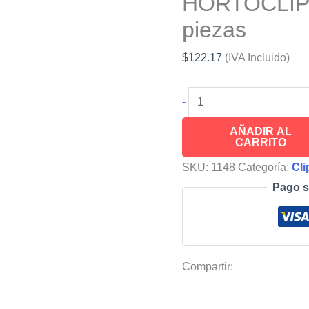
HORTOCLIPS
piezas
$
122.17
(IVA Incluido)
Pinzas
-
Abrazadera
AÑADIR AL
de
CARRITO
Seguridad
SKU:
1148
Categoría:
Cli
para
Pago s
Malla
Sombra
HORTOCLIPS®,
paquete
Compartir:
4
piezas