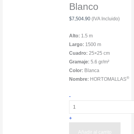
Blanco
$
7,504.90
(IVA Incluido)
Alto:
1.5 m
Largo:
1500 m
Cuadro:
25×25 cm
Gramaje:
5.6 gr/m²
Color:
Blanca
®
Nombre:
HORTOMALLAS
HORTOMALLA®
-
Malla
Chayotera
+
1.5x1500m
25x25cm
Añadir al carrito