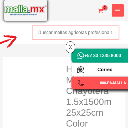
Ir
al
contenido
Buscar
+52 800 726 2552
X
+52 33 1335 8000
HORTOMALL
Correo
Malla
800-PA-MALLA
Chayotera
1.5x1500m
25x25cm
Color