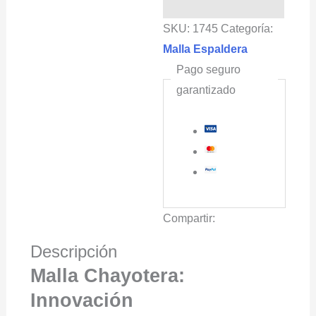
Color
SKU:
1745
Categoría:
Blanco
Malla Espaldera
cantidad
Pago seguro
garantizado
Compartir:
Descripción
Malla Chayotera:
Innovación