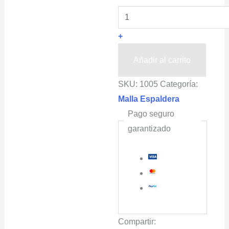
de
Poliamida
+
para
Invernaderos
Añadir al carrito
HORTOMALLAS®,
SKU:
1005
Categoría:
uso
Malla Espaldera
agrícola,
Pago seguro
1000m
garantizado
líneales
grosor
de
1.2mm
cantidad
Compartir: