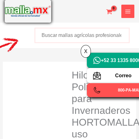
Ir
al
contenido
Buscar
+52 800 726 2552
X
+52 33 1335 800
Hilo de
Correo
Poliamida
800-PA-M
para
Invernaderos
HORTOMALLA
uso