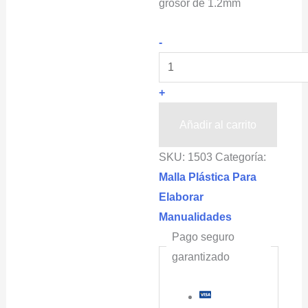
grosor de 1.2mm
HORTOMALLAS®
-
Hilo
de
+
Poliamida
para
Añadir al carrito
sujetar,
SKU:
1503
Categoría:
amarrar,
Malla Plástica Para
sostener
Elaborar
Mallas,
Manualidades
1000m
Pago seguro
líneales
garantizado
grosor
de
1.2mm