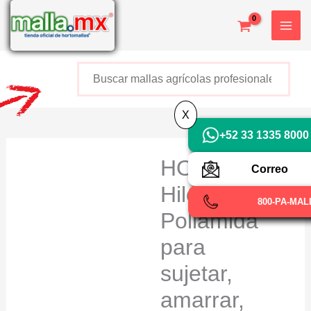
Ir
al
contenido
Buscar
+52 800 726 2552
X
+52 33 1335 8000
HORTOMALL
Correo
Hilo de
800-PA-MAL
Poliamida
para
sujetar,
amarrar,