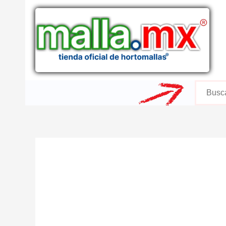
Ir
al
contenido
Buscar