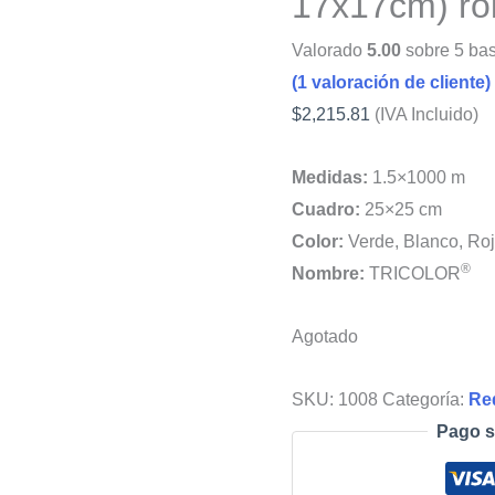
17x17cm) ro
Valorado
5.00
sobre 5 ba
(
1
valoración de cliente)
$
2,215.81
(IVA Incluido)
Medidas:
1.5×1000 m
Cuadro:
25×25 cm
Color:
Verde, Blanco, Ro
®
Nombre:
TRICOLOR
Agotado
SKU:
1008
Categoría:
Re
Pago s