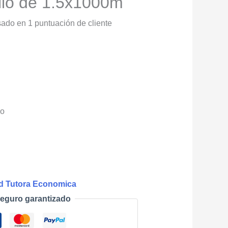
llo de 1.5x1000m
sado en
1
puntuación de cliente
jo
d Tutora Economica
eguro garantizado