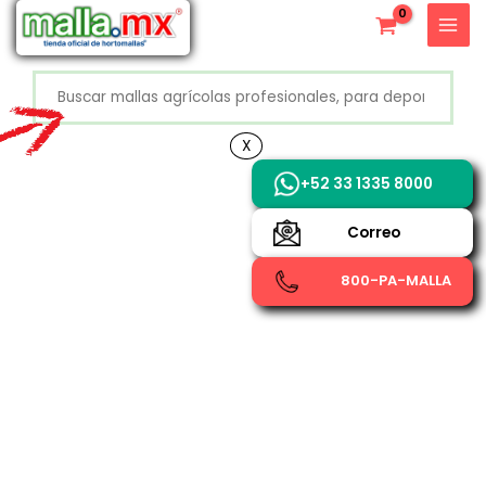
Ir
X
al
contenido
Buscar
+52 800 726 2552
X
+52 33 1335 8000
Correo
800-PA-MALLA