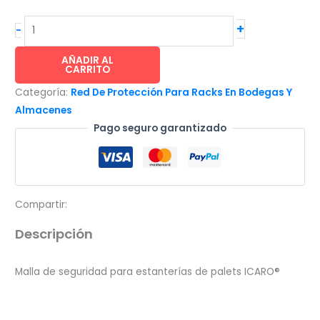
ICARO®
+
-
Malla
de
AÑADIR AL
CARRITO
seguridad
Categoría:
Red De Protección Para Racks En Bodegas Y
para
Almacenes
estanterías
Pago seguro garantizado
de
palets
4x50m
cuadro
4x4cm
Compartir:
200
Descripción
gr/m²
cantidad
Malla de seguridad para estanterías de palets ICARO®