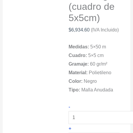
(cuadro de
5x5cm)
$
6,934.60
(IVA Incluido)
Medidas:
5×50 m
Cuadro:
5×5 cm
Gramaje:
60 gr/m²
Material:
Polietileno
Color:
Negro
Tipo:
Malla Anudada
ICARO®
-
Red
de
+
Protección