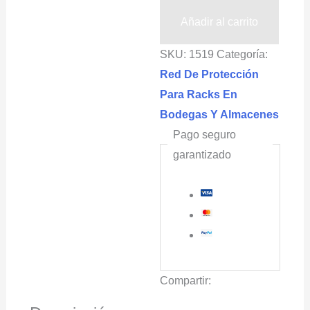
para
Añadir al carrito
Almacenes,
SKU:
1519
Categoría:
color
Red De Protección
negro
Para Racks En
(cuadro
Bodegas Y Almacenes
de
Pago seguro
5x5cm)
garantizado
cantidad
Compartir: