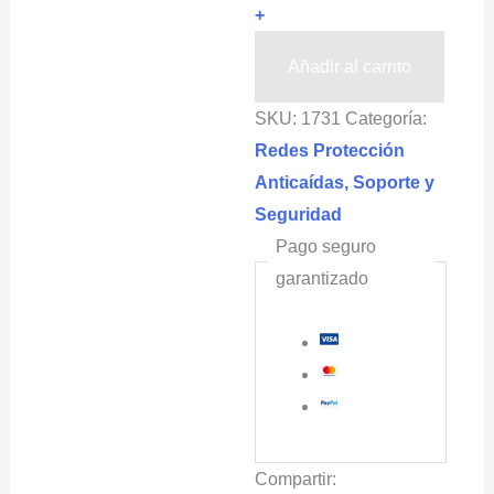
+
de
seguridad
Añadir al carrito
en
SKU:
1731
Categoría:
circuitos
Redes Protección
de
Anticaídas, Soporte y
tirolesa
Seguridad
2.5x80m
Pago seguro
ICARO®
garantizado
cantidad
Compartir: