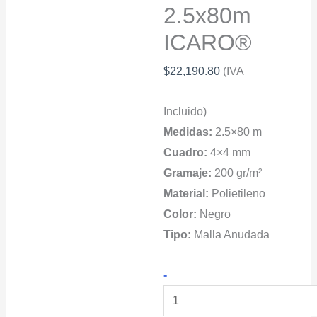
2.5x80m
ICARO®
$
22,190.80
(IVA
Incluido)
Medidas:
2.5×80 m
Cuadro:
4×4 mm
Gramaje:
200 gr/m²
Material:
Polietileno
Color:
Negro
Tipo:
Malla Anudada
Instalación
-
de
mallas