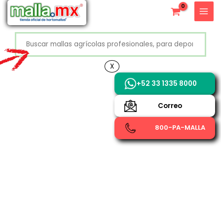
Ir
X
al
contenido
Buscar
+52 800 726 2552
X
+52 33 1335 8000
Correo
800-PA-MALLA