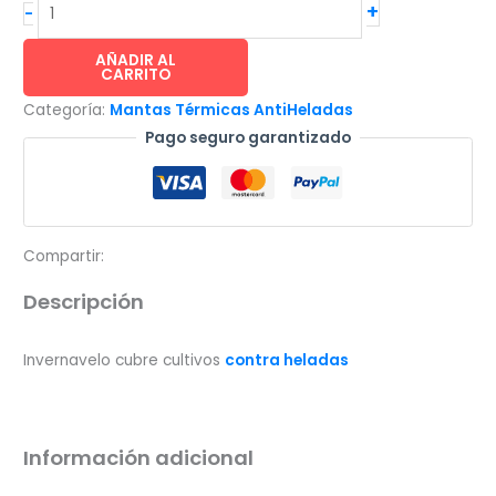
INVERNAVELO®
+
-
cubre
cultivos
AÑADIR AL
CARRITO
contra
Categoría:
Mantas Térmicas AntiHeladas
heladas
Pago seguro garantizado
-
1.8x500m
(15gr/m²)
cantidad
Compartir:
Descripción
Invernavelo cubre cultivos
contra heladas
Información adicional