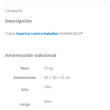
cantidad
Compartir:
Descripción
Cubre
huertos contra heladas
INVERNAVELO®
Información adicional
Peso
1.5 kg
Dimensiones
30 × 30 × 10 cm
1.8m
Alto
50m
Largo