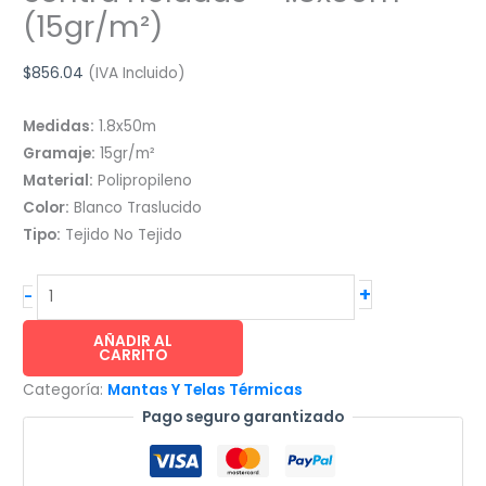
(15gr/m²)
$
856.04
(IVA Incluido)
Medidas:
1.8x50m
Gramaje:
15gr/m²
Material:
Polipropileno
Color:
Blanco Traslucido
Tipo:
Tejido No Tejido
INVERNAVELO®
+
-
cubre
huertos
AÑADIR AL
CARRITO
contra
Categoría:
Mantas Y Telas Térmicas
heladas
Pago seguro garantizado
-
1.8x50m
(15gr/m²)