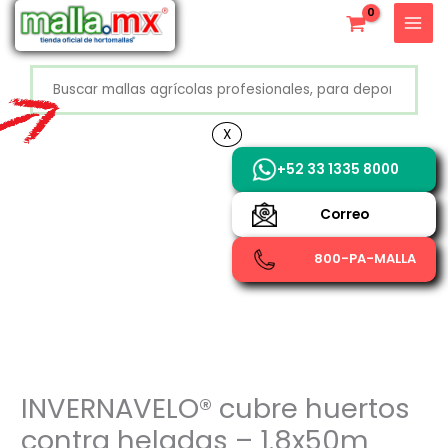
Ir
X
al
contenido
Buscar
+52 800 726 2552
X
+52 33 1335 8000
Correo
800-PA-MALLA
INVERNAVELO® cubre huertos
contra heladas – 1.8x50m