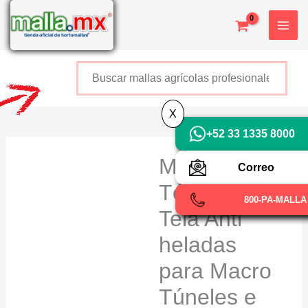
Ir
al
contenido
Buscar
+52 800 726 2552
X
+52 33 1335 8000
Manta
Correo
Térmica
800-PA-MALLA
Tela Anti
heladas
para Macro
Túneles e