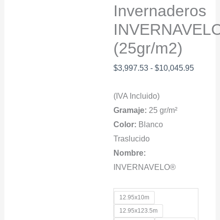
Invernaderos
INVERNAVEL
(25gr/m2)
Rango
$
3,997.53
-
$
10,045.95
de
(IVA Incluido)
precios
Gramaje:
25 gr/m²
desde
Color:
Blanco
$3,997
Traslucido
hasta
Nombre:
$10,04
INVERNAVELO®
12.95x10m
12.95x123.5m