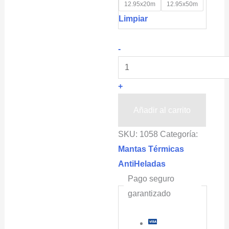
12.95x20m
12.95x50m
Limpiar
Manta
-
Térmica
Tela
+
Anti
heladas
Añadir al carrito
para
SKU:
1058
Categoría:
Macro
Mantas Térmicas
Túneles
AntiHeladas
e
Pago seguro
Invernaderos
garantizado
INVERNAVELO®
(25gr/m2)
cantidad