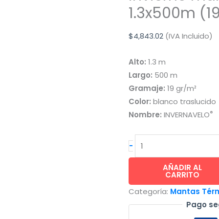
1.3x500m (1
$
4,843.02
(IVA Incluido)
Alto:
1.3 m
Largo:
500 m
Gramaje:
19 gr/m²
Color:
blanco traslucido
®
Nombre:
INVERNAVELO
INVERNAVELO®
-
proteccion
en
AÑADIR AL
CARRITO
invierno
Categoría:
Mantas Térm
malla
Pago se
antiheladas