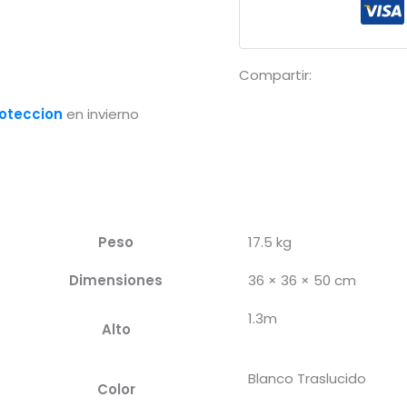
-
1.3x500m
(19gr/m²)
Compartir:
cantidad
oteccion
en invierno
Peso
17.5 kg
Dimensiones
36 × 36 × 50 cm
1.3m
Alto
Blanco Traslucido
Color