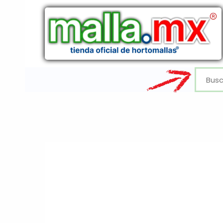
Ir
al
contenido
Buscar