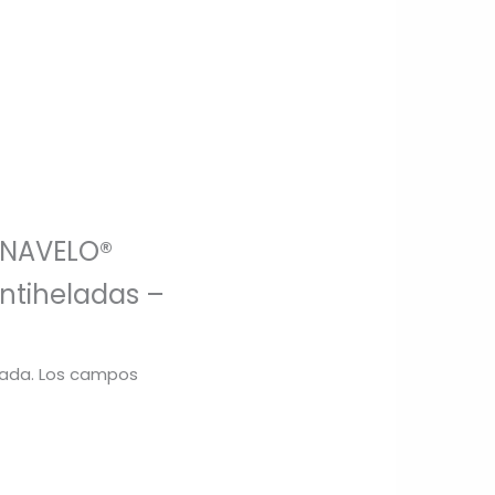
ERNAVELO®
antiheladas –
cada.
Los campos