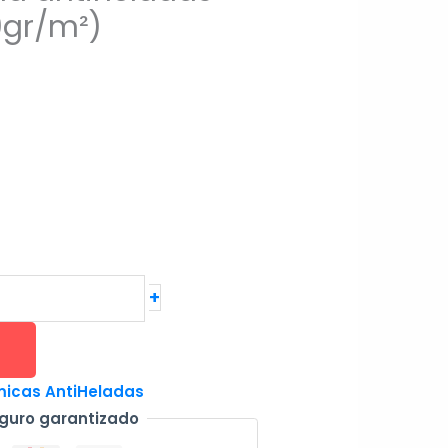
9gr/m²)
+
icas AntiHeladas
guro garantizado