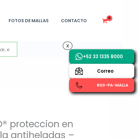
FOTOS DE MALLAS
CONTACTO
X
X
+52 33 1335 8000
Correo
800-PA-MALLA
® proteccion en
la antiheladas –