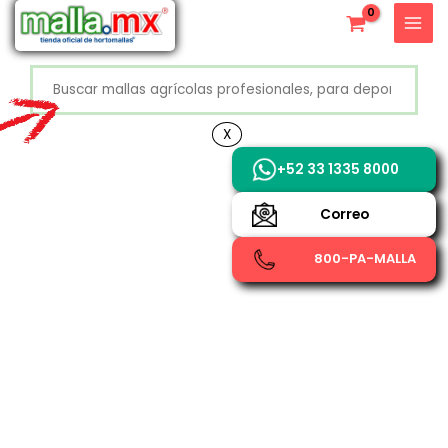
Ir
X
al
contenido
Buscar
+52 800 726 2552
X
+52 33 1335 8000
Correo
800-PA-MALLA