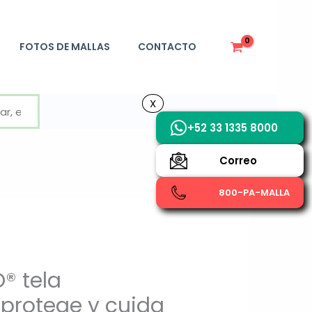
FOTOS DE MALLAS
CONTACTO
X
X
+52 33 1335 8000
Correo
800-PA-MALLA
® tela
 protege y cuida