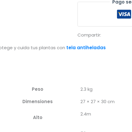
Pago se
cuida
tus
plantas
-
Compartir:
2.4x50m
(19gr/m²)
otege y cuida tus plantas con
tela antiheladas
cantidad
Peso
2.3 kg
Dimensiones
27 × 27 × 30 cm
2.4m
Alto