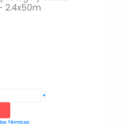
 – 2.4x50m
+
las Térmicas