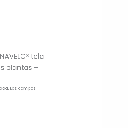
RNAVELO® tela
us plantas –
cada.
Los campos