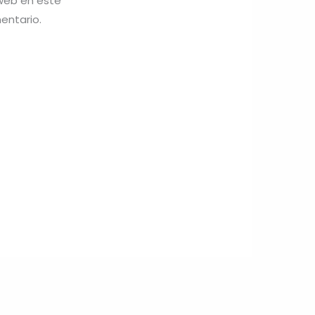
 web en este
entario.