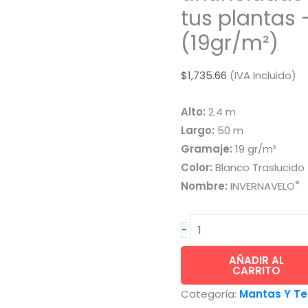
tus plantas
(19gr/m²)
$
1,735.66
(IVA Incluido)
Alto:
2.4 m
Largo:
50 m
Gramaje:
19 gr/m²
Color:
Blanco Traslucido
®
Nombre:
INVERNAVELO
INVERNAVELO®
-
tela
antiheladas
AÑADIR AL
CARRITO
protege
Categoría:
Mantas Y Te
y