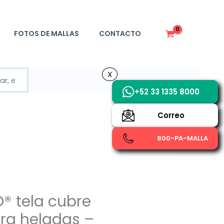
FOTOS DE MALLAS
CONTACTO
X
X
+52 33 1335 8000
Correo
800-PA-MALLA
® tela cubre
tra heladas –