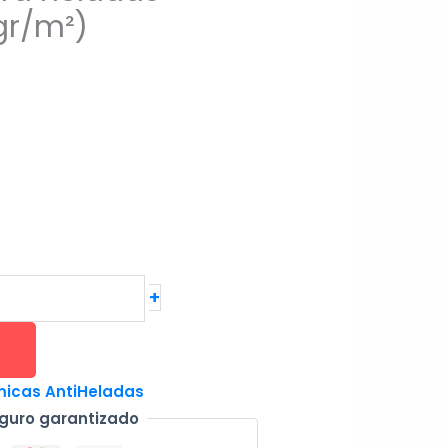
gr/m²)
+
icas AntiHeladas
guro garantizado