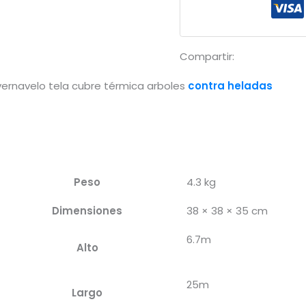
-
6.7x25m
(19gr/m²)
Compartir:
cantidad
vernavelo tela cubre térmica arboles
contra heladas
Peso
4.3 kg
Dimensiones
38 × 38 × 35 cm
6.7m
Alto
25m
Largo