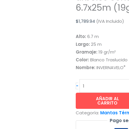
6.7x25m (19
$
1,789.94
(IVA Incluido)
Alto:
6.7 m
Largo:
25 m
Gramaje:
19 gr/m²
Color:
Blanco Traslucido
®
Nombre:
INVERNAVELO
INVERNAVELO®
-
tela
cubre
AÑADIR AL
CARRITO
arboles
Categoría:
Mantas Térm
contra
Pago se
heladas