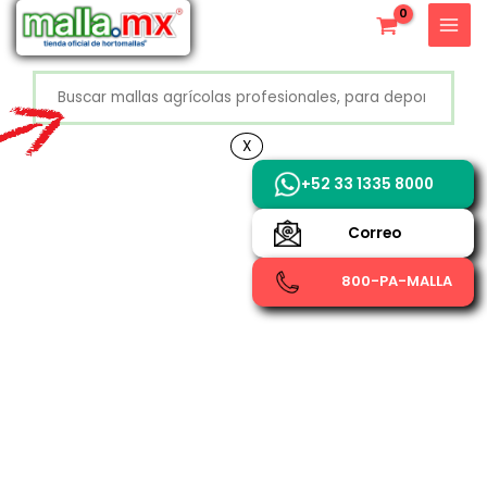
Ir
X
al
contenido
Buscar
+52 800 726 2552
X
+52 33 1335 8000
Correo
800-PA-MALLA