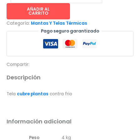
tela
cubre
AÑADIR AL
CARRITO
plantas
Categoría:
Mantas Y Telas Térmicas
contra
Pago seguro garantizado
frio
-
1.8x100m
(16gr/m²)
cantidad
Compartir:
Descripción
Tela
cubre plantas
contra frio
Información adicional
Peso
4 kg