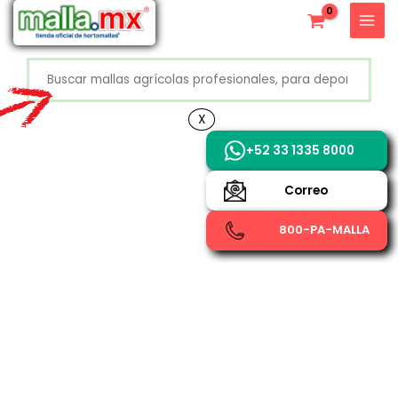
Ir
X
al
contenido
Buscar
+52 800 726 2552
X
+52 33 1335 8000
Correo
800-PA-MALLA