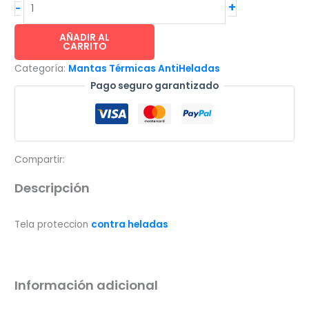
INVERNAVELO®
+
-
tela
protección
AÑADIR AL
CARRITO
contra
Categoría:
Mantas Térmicas AntiHeladas
heladas
Pago seguro garantizado
-
6.7x200m
(19gr/m²)
cantidad
Compartir:
Descripción
Tela proteccion
contra heladas
Información adicional