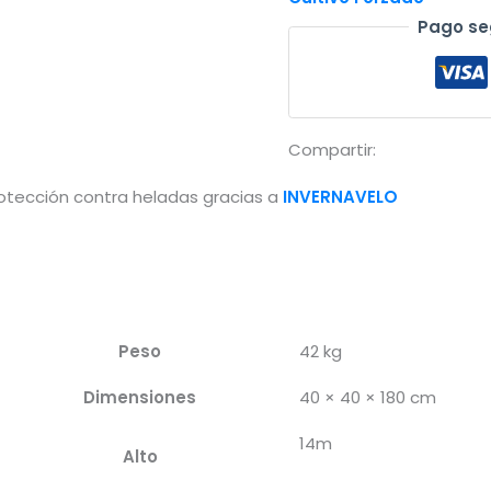
-
Pago se
14x50m
(42
gr/m²)
cantidad
Compartir:
otección contra heladas gracias a
INVERNAVELO
Peso
42 kg
Dimensiones
40 × 40 × 180 cm
14m
Alto