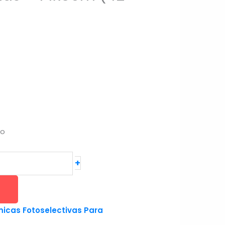
do
+
icas Fotoselectivas Para