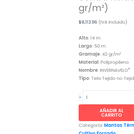
gr/m²)
$
8,113.96
(IVA Incluido)
Alto
: 14 m
Largo
: 50 m
Gramaje
: 42 gr/m²
Material
: Polipropileno
®
Nombre
: INVERNAVELO
Tipo
: Tela Tejido no Teji
INVERNAVELO®
-
tela
protección
AÑADIR AL
CARRITO
contra
Categoría:
Mantas Térm
heladas
Cultivo Forzado