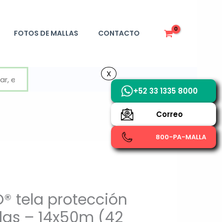
FOTOS DE MALLAS
CONTACTO
X
X
+52 33 1335 8000
Correo
800-PA-MALLA
® tela protección
das – 14x50m (42