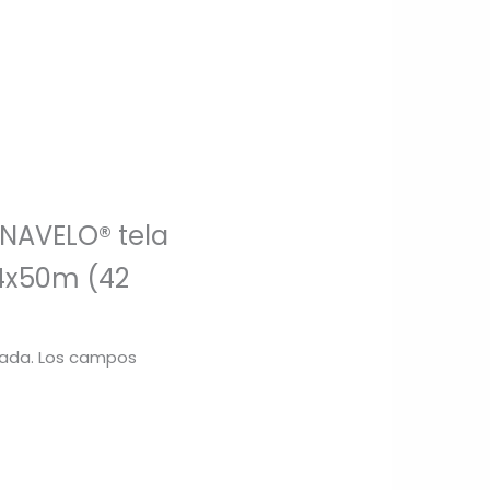
RNAVELO® tela
14x50m (42
cada.
Los campos