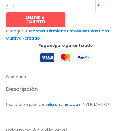
INVERNAVELO®
+
-
uso
prolongado
AÑADIR AL
CARRITO
de
Categoría:
Mantas Térmicas Fotoselectivas Para
tela
Cultivo Forzado
antiheladas
Pago seguro garantizado
-
12.95x10m
(25
gr/m²)
cantidad
Compartir:
Descripción
Uso prolongado de
tela antiheladas
INVERNAVELO®
Información adicional