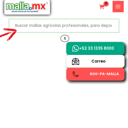
Ir
X
al
contenido
Buscar
+52 800 726 2552
X
+52 33 1335 8000
Correo
800-PA-MALLA