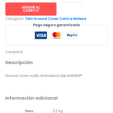
ground
cover
AÑADIR AL
CARRITO
malla
Categoría:
Tela Ground Cover Contra Maleza
antimaleza
Pago seguro garantizado
para
riego
por
goteo
cantidad
Compartir:
Descripción
Ground cover malla antimaleza MALAHIERBA®
Información adicional
Peso
5.5 kg