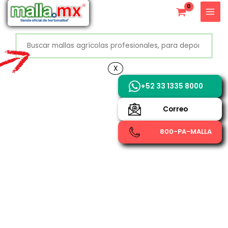
Ir
X
al
contenido
Buscar
+52 800 726 2552
X
+52 33 1335 8000
Correo
800-PA-MALLA