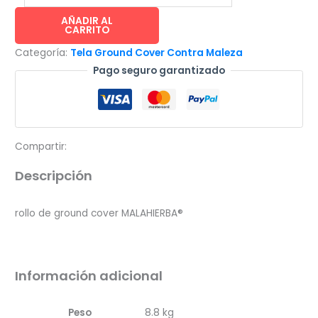
rollo
ground
AÑADIR AL
CARRITO
cover
Categoría:
Tela Ground Cover Contra Maleza
malla
Pago seguro garantizado
antimaleza
suelo
de
cultivo
cantidad
Compartir:
Descripción
rollo de ground cover MALAHIERBA®
Información adicional
Peso
8.8 kg