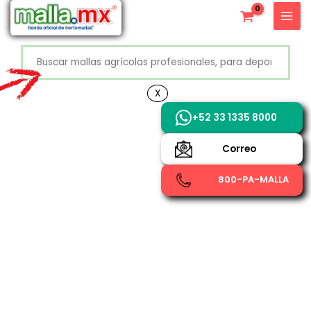
Ir
X
al
contenido
Buscar
+52 800 726 2552
X
+52 33 1335 8000
Correo
800-PA-MALLA