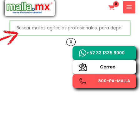
Ir
X
al
contenido
Buscar
+52 800 726 2552
X
+52 33 1335 8000
Correo
800-PA-MALLA