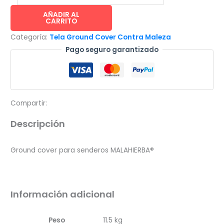
Tela
antihierbas
AÑADIR AL
CARRITO
ground
Categoría:
Tela Ground Cover Contra Maleza
cover
Pago seguro garantizado
para
senderos
y
jardines
cantidad
Compartir:
Descripción
Ground cover para senderos MALAHIERBA®
Información adicional
Peso
11.5 kg