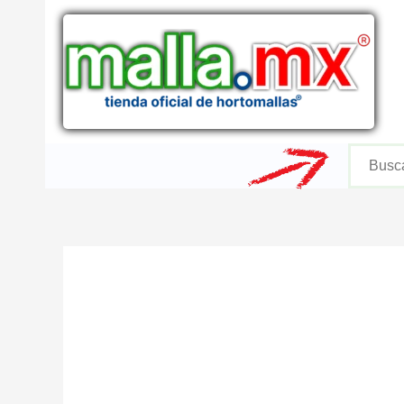
Ir
al
contenido
Buscar