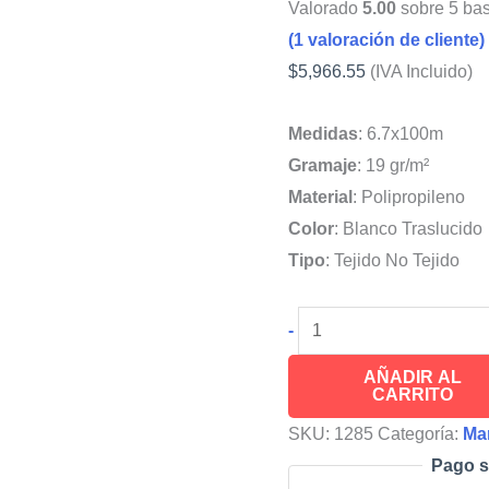
Valorado
5.00
sobre 5 ba
(
1
valoración de cliente)
$
5,966.55
(IVA Incluido)
Medidas
: 6.7x100m
Gramaje
: 19 gr/m²
Material
: Polipropileno
Color
: Blanco Traslucido
Tipo
: Tejido No Tejido
INVERNAVELO®
-
Malla
AÑADIR AL
Anti
CARRITO
Heladas
SKU:
1285
Categoría:
Ma
6.7x100m
Pago s
19