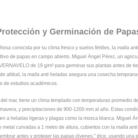
 Protección y Germinación de Pap
osa conocida por su clima fresco y suelos fértiles, la
malla ant
ultivo de papas en campo abierto. Miguel Ángel Pérez, un agricu
ERNAVELO de 19 g/m² para germinar sus plantas antes de tie
e altitud, la
malla anti heladas
asegura una cosecha temprana 
do de estudios académicos.
l del mar, tiene un clima templado con temperaturas promedio 
primavera, y precipitaciones de 900-1200 mm al año. Estas condi
nen a heladas ligeras y plagas como la mosca blanca. Miguel Á
e metal curvadas a 1 metro de altura, cubiertos con la
malla ant
r antes y proteger las papas jóvenes,” dice, usando una pala 