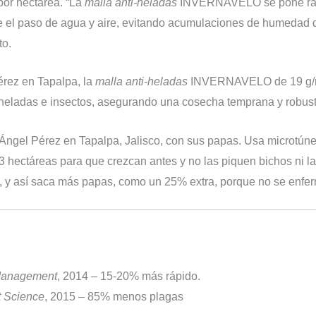
por hectárea. “La
malla anti-heladas
INVERNAVELO se pone rápido
 el paso de agua y aire, evitando acumulaciones de humedad q
to.
érez en Tapalpa, la
malla anti-heladas
INVERNAVELO de 19 g/m² 
 heladas e insectos, asegurando una cosecha temprana y robust
Ángel Pérez en Tapalpa, Jalisco, con sus papas. Usa microt
 3 hectáreas para que crezcan antes y no las piquen bichos ni l
e, y así saca más papas, como un 25% extra, porque no se enfer
 Management
, 2014 – 15-20% más rápido.
 Science
, 2015 – 85% menos plagas