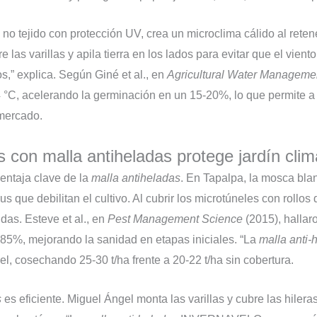
o no tejido con protección UV, crea un microclima cálido al reten
las varillas y apila tierra en los lados para evitar que el viento 
s,” explica. Según Giné et al., en
Agricultural Water Manageme
4 °C, acelerando la germinación en un 15-20%, lo que permite a
mercado.
s con malla antiheladas protege jardín cli
ventaja clave de la
malla antiheladas
. En Tapalpa, la mosca bla
us que debilitan el cultivo. Al cubrir los microtúneles con rollos d
das. Esteve et al., en
Pest Management Science
(2015), hallar
85%, mejorando la sanidad en etapas iniciales. “La
malla anti-
l, cosechando 25-30 t/ha frente a 20-22 t/ha sin cobertura.
s
es eficiente. Miguel Ángel monta las varillas y cubre las hilera